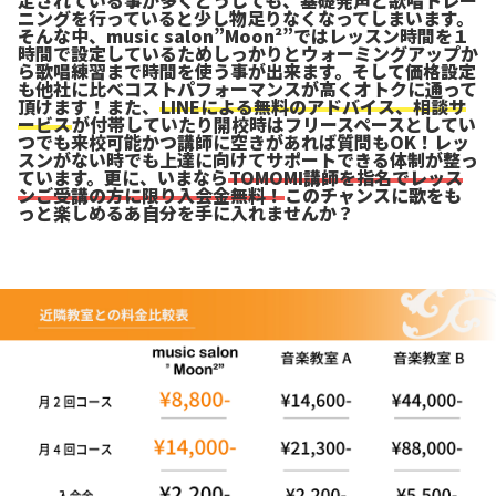
定されている事が多く
どうしても、基礎発声と歌唱トレー
ニングを行っていると少し物足りなくなってしまいます。
そんな中、music salon”Moon²”ではレッスン時間を１
時間で設定しているため
しっかりとウォーミングアップか
ら歌唱練習まで時間を使う事が出来ます。
そして価格設定
も他社に比べコストパフォーマンスが高くオトクに通って
頂けます！
また、
LINEによる無料のアドバイス、相談サ
ービス
が付帯していたり
開校時はフリースペースとしてい
つでも来校可能かつ講師に空きがあれば質問もOK！
レッ
スンがない時でも上達に向けてサポートできる体制が整っ
ています。
更に、いまなら
TOMOMI講師を指名でレッス
ンご受講の方に限り入会金無料！
このチャンスに歌をも
っと楽しめるあ自分を手に入れませんか？