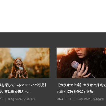
事を探しているママ・パパ必見】
【カラオケ上達】カラオケ採点
い事に歌を選ぶべ...
も高く点数を伸ばす方法
25
Blog
,
Vocal
,
音楽情報
2024.05.11
Blog
,
Vocal
,
音楽情報