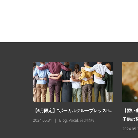
始めると起
【6月限定】”ボーカルグループレッスン̶...
【習い
子供の習
2024.05.31
Blog
,
Vocal
,
音楽情報
情報
2024.05.