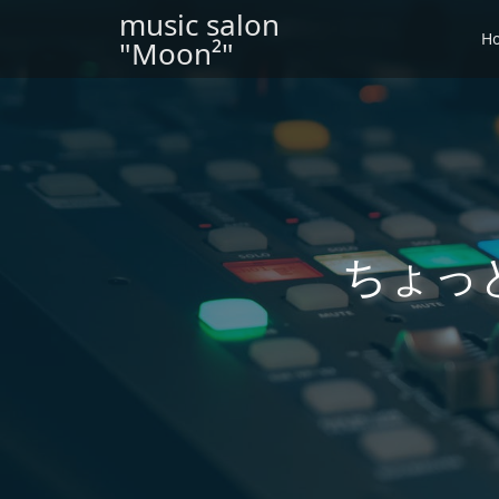
music salon
H
"Moon²"
ちょっ