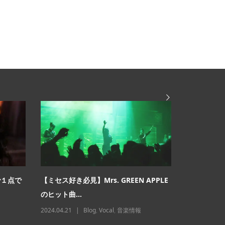
で１点で
【ミセス好き必見】Mrs. GREEN APPLE
「１年以上
のヒット曲...
ない」は嘘
2024.04.21
Blog
,
Vocal
,
音楽情報
2024.09.05