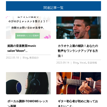
関連記事一覧
姫路の音楽教室music
カラオケ上達の秘訣！あなたの
salon”Moon²...
歌声をワンランクアップする方
法！
2022.05.18
Blog
,
教室紹介
2023.09.14
Blog
,
Vocal
,
音楽情報
ボーカル講師-TOMOMI-レッス
ギター初心者が初めに知ってお
ン再開
きたいこと。