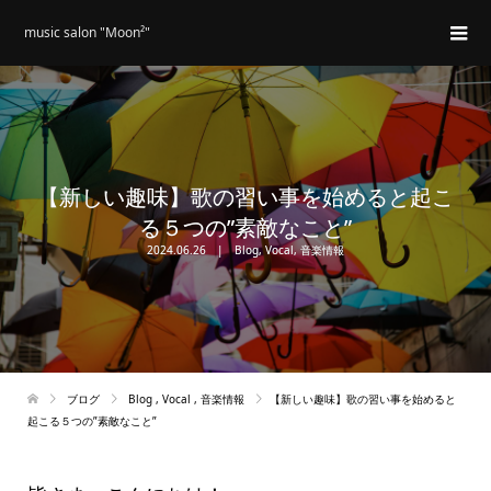
music salon "Moon²"
【新しい趣味】歌の習い事を始めると起こ
る５つの”素敵なこと”
2024.06.26
Blog
,
Vocal
,
音楽情報
ブログ
Blog
,
Vocal
,
音楽情報
【新しい趣味】歌の習い事を始めると
起こる５つの”素敵なこと”