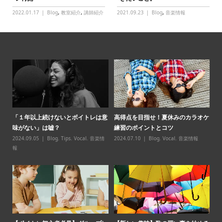
2022.01.17
Blog
,
教室紹介
,
講師紹介
2021.09.23
Blog
,
音楽情報
パ必
「１年以上続けないとボイトレは意
高得点を目指せ！夏休みのカラオケ
【
味がない」は嘘？
練習のポイントとコツ
スン̶
2024.09.05
Blog
,
Tips
,
Vocal
,
音楽情
2024.07.10
Blog
,
Vocal
,
音楽情報
20
報
【