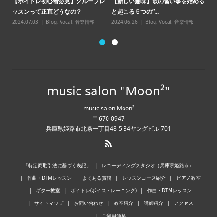
【ボイトレ初心者必見】グループレ
【新しい趣味】歌の習い事を始める
点
ッスンって正直どうなの？
と起こる５つの”...
20
2024.07.03
Blog
,
Vocal
,
音楽情報
2024.06.26
Blog
,
Vocal
,
音楽情報
music salon "Moon²"
music salon Moon²
〒670-0947
兵庫県姫路市北条一丁目48-5 34ヤングビル 701
「特定商取引法に基づく表記」
レコーディングスタジオ（兵庫県姫路市）
作曲・DTMレッスン
よくある質問
レッスンコース紹介
ピアノ教室
ギター教室
ボイトレ(ボイストレーニング)
作曲・DTMレッスン
サイトマップ
お問い合わせ
教室紹介
講師紹介
アクセス
ご利用価格