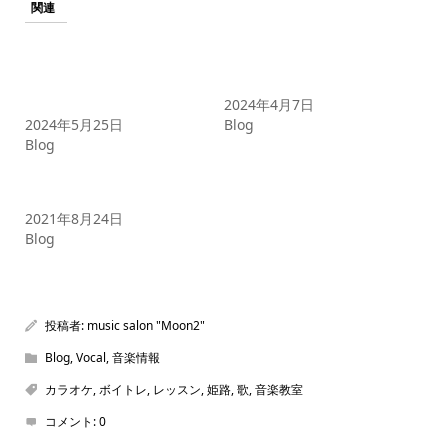
関連
【習い事を探しているマ
【子供の習い事は”音楽”で決
マ・パパ必見】子供の習い
まり！】選ぶべき理由と音
事に歌を選ぶべき理由と
楽教室の選び方
は？
2024年4月7日
2024年5月25日
Blog
Blog
【初心者必見】作曲・DTM
初心者の為の基礎知識！
2021年8月24日
Blog
投稿者:
music salon "Moon2"
Blog
,
Vocal
,
音楽情報
カラオケ
,
ボイトレ
,
レッスン
,
姫路
,
歌
,
音楽教室
コメント:
0