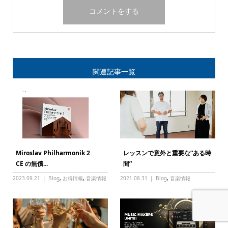
関連記事一覧
Miroslav Philharmonik 2
レッスンで意外と重要な“ある時
CE の無償...
間”
2023.09.21
Blog
,
お得情報
,
音楽情報
2021.08.31
Blog
,
音楽情報