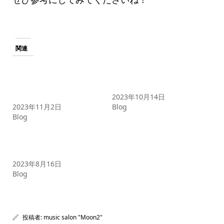
関連
【カラオケ初心者でも大丈
【学生必見】カラオケで盛
夫！】Adoのヒット曲を完
り上がる人気曲とその歌い
璧に歌いこなすコツを伝
方のコツを徹底解説
授！
2023年10月14日
2023年11月2日
Blog
Blog
【低音女子必見】歌いやす
さ重視！おすすめのアーテ
ィスト
2023年8月16日
Blog
投稿者:
music salon "Moon2"