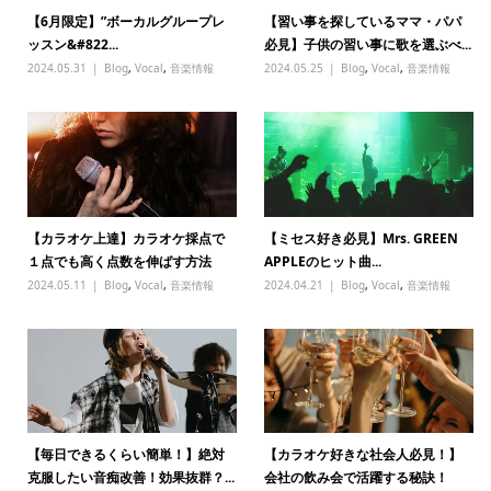
【6月限定】”ボーカルグループレ
【習い事を探しているママ・パパ
ッスン&#822...
必見】子供の習い事に歌を選ぶべ...
2024.05.31
Blog
,
Vocal
,
音楽情報
2024.05.25
Blog
,
Vocal
,
音楽情報
【カラオケ上達】カラオケ採点で
【ミセス好き必見】Mrs. GREEN
１点でも高く点数を伸ばす方法
APPLEのヒット曲...
2024.05.11
Blog
,
Vocal
,
音楽情報
2024.04.21
Blog
,
Vocal
,
音楽情報
【毎日できるくらい簡単！】絶対
【カラオケ好きな社会人必見！】
克服したい音痴改善！効果抜群？...
会社の飲み会で活躍する秘訣！