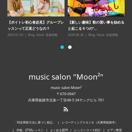
【
【ボイトレ初心者必見】グループレ
【新しい趣味】歌の習い事を始める
点
ッスンって正直どうなの？
と起こる５つの”...
20
2024.07.03
Blog
,
Vocal
,
音楽情報
2024.06.26
Blog
,
Vocal
,
音楽情報
music salon "Moon²"
music salon Moon²
〒670-0947
兵庫県姫路市北条一丁目48-5 34ヤングビル 701
「特定商取引法に基づく表記」
レコーディングスタジオ（兵庫県姫路市）
作曲・DTMレッスン
よくある質問
レッスンコース紹介
ピアノ教室