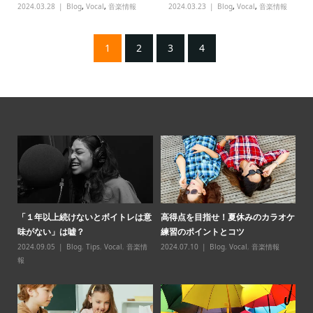
2024.03.28
Blog
,
Vocal
,
音楽情報
2024.03.23
Blog
,
Vocal
,
音楽情報
1
2
3
4
パ必
「１年以上続けないとボイトレは意
高得点を目指せ！夏休みのカラオケ
【
味がない」は嘘？
練習のポイントとコツ
スン̶
2024.09.05
Blog
,
Tips
,
Vocal
,
音楽情
2024.07.10
Blog
,
Vocal
,
音楽情報
20
報