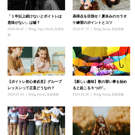
「１年以上続けないとボイトレは
高得点を目指せ！夏休みのカラオ
意味がない」は嘘？
ケ練習のポイントとコツ
2024.09.05
Blog
,
Tips
,
Vocal
,
音楽情
2024.07.10
Blog
,
Vocal
,
音楽情報
報
【ボイトレ初心者必見】グループ
【新しい趣味】歌の習い事を始め
レッスンって正直どうなの？
ると起こる５つの”...
2024.07.03
Blog
,
Vocal
,
音楽情報
2024.06.26
Blog
,
Vocal
,
音楽情報