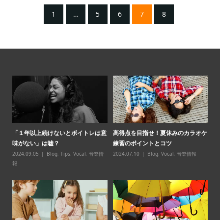
1
…
5
6
7
8
パ必
「１年以上続けないとボイトレは意
高得点を目指せ！夏休みのカラオケ
【
味がない」は嘘？
練習のポイントとコツ
スン̶
2024.09.05
Blog
,
Tips
,
Vocal
,
音楽情
2024.07.10
Blog
,
Vocal
,
音楽情報
20
報