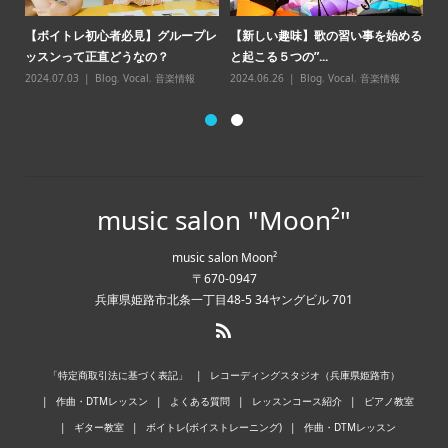
【
【ボイトレ初心者必見】グループレ
【新しい趣味】歌の習い事を始める
点
ッスンって正直どうなの？
と起こる５つの”...
20
2024.07.03
Blog
,
Vocal
,
音楽情報
2024.06.26
Blog
,
Vocal
,
音楽情報
music salon "Moon²"
music salon Moon²
〒670-0947
兵庫県姫路市北条一丁目48-5 34ヤングビル 701
「特定商取引法に基づく表記」
レコーディングスタジオ（兵庫県姫路市）
作曲・DTMレッスン
よくある質問
レッスンコース紹介
ピアノ教室
ギター教室
ボイトレ(ボイストレーニング)
作曲・DTMレッスン