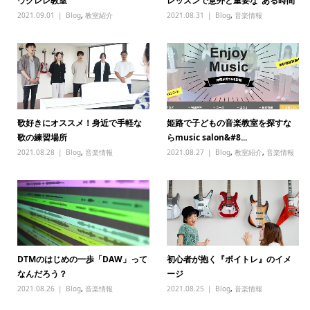
ウクレレ教室
レッスンで意外と重要な“ある時間”
2021.09.01
Blog
,
教室紹介
2021.08.31
Blog
,
音楽情報
歌好きにオススメ！身近で手軽な
姫路で子どもの音楽教室を探すな
歌の練習場所
らmusic salon&#8...
2021.08.28
Blog
,
音楽情報
2021.08.27
Blog
,
教室紹介
,
音楽情報
DTMのはじめの一歩「DAW」って
初心者が抱く『ボイトレ』のイメ
なんだろう？
ージ
2021.08.26
Blog
,
音楽情報
2021.08.25
Blog
,
音楽情報