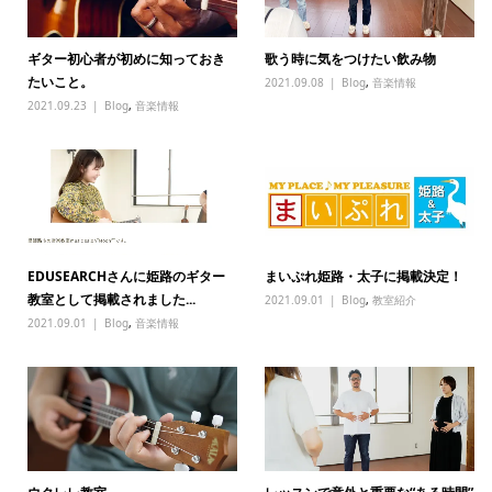
ギター初心者が初めに知っておき
歌う時に気をつけたい飲み物
たいこと。
2021.09.08
Blog
,
音楽情報
2021.09.23
Blog
,
音楽情報
EDUSEARCHさんに姫路のギター
まいぷれ姫路・太子に掲載決定！
教室として掲載されました...
2021.09.01
Blog
,
教室紹介
2021.09.01
Blog
,
音楽情報