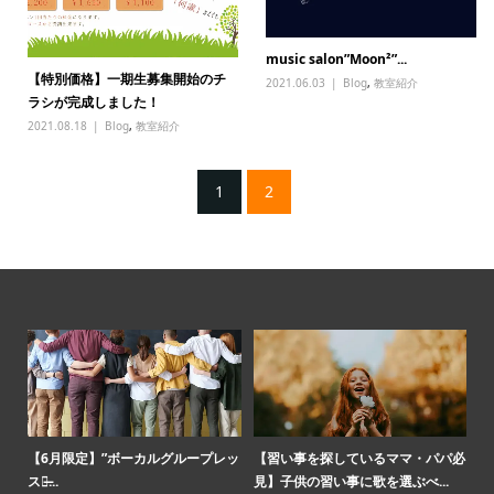
music salon”Moon²”...
【特別価格】一期生募集開始のチ
2021.06.03
Blog
,
教室紹介
ラシが完成しました！
2021.08.18
Blog
,
教室紹介
1
2
オケ
【6月限定】”ボーカルグループレッ
【習い事を探しているママ・パパ必
「
スン̶...
見】子供の習い事に歌を選ぶべ...
味