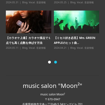
2024.05.31
Blog
,
Vocal
,
音楽情報
2024.05.25
Blog
,
Vocal
,
音楽情報
20
報
【カラオケ上達】カラオケ採点で１
【ミセス好き必見】Mrs. GREEN
める
【
点でも高く点数を伸ばす方法
APPLEのヒット曲...
ッ
2024.05.11
Blog
,
Vocal
,
音楽情報
2024.04.21
Blog
,
Vocal
,
音楽情報
20
music salon "Moon²"
music salon Moon²
〒670-0947
兵庫県姫路市北条一丁目48-5 34ヤングビル 701