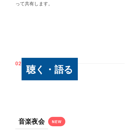
って共有します。
02
聴く・語る
音楽夜会
NEW