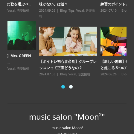
味がない」は嘘？
練習のポイントとコツ
スン̶
2024.09.05
Blog
,
Tips
,
Vocal
,
音楽情
2024.07.10
Blog
,
Vocal
,
音楽情報
20
報
【
【ボイトレ初心者必見】グループレ
【新しい趣味】歌の習い事を始める
点
ッスンって正直どうなの？
と起こる５つの”...
20
2024.07.03
Blog
,
Vocal
,
音楽情報
2024.06.26
Blog
,
Vocal
,
音楽情報
music salon "Moon²"
music salon Moon²