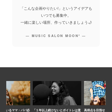
「こんな企画やりたい!」というアイデアも
いつでも募集中。
一緒に楽しい場所、作っていきましょう🌙
— MUSIC SALON MOON² —
パ必
「１年以上続けないとボイトレは意
高得点を目指せ！夏休みのカラオケ
【