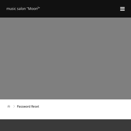
music salon "Moon²"
Password Reset