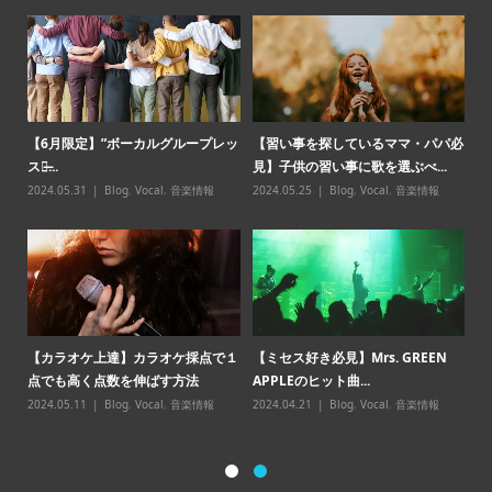
オケ
【6月限定】”ボーカルグループレッ
【習い事を探しているママ・パパ必
「
スン̶...
見】子供の習い事に歌を選ぶべ...
味
2024.05.31
Blog
,
Vocal
,
音楽情報
2024.05.25
Blog
,
Vocal
,
音楽情報
20
報
【カラオケ上達】カラオケ採点で１
【ミセス好き必見】Mrs. GREEN
める
【
点でも高く点数を伸ばす方法
APPLEのヒット曲...
ッ
2024.05.11
Blog
,
Vocal
,
音楽情報
2024.04.21
Blog
,
Vocal
,
音楽情報
20