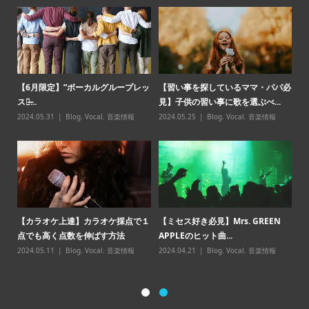
オケ
【6月限定】”ボーカルグループレッ
【習い事を探しているママ・パパ必
「
スン̶...
見】子供の習い事に歌を選ぶべ...
味
2024.05.31
Blog
,
Vocal
,
音楽情報
2024.05.25
Blog
,
Vocal
,
音楽情報
20
報
【カラオケ上達】カラオケ採点で１
【ミセス好き必見】Mrs. GREEN
める
【
点でも高く点数を伸ばす方法
APPLEのヒット曲...
ッ
2024.05.11
Blog
,
Vocal
,
音楽情報
2024.04.21
Blog
,
Vocal
,
音楽情報
20