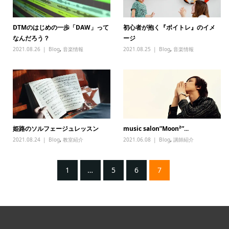
DTMのはじめの一歩「DAW」って
初心者が抱く『ボイトレ』のイメ
なんだろう？
ージ
2021.08.26
Blog
,
音楽情報
2021.08.25
Blog
,
音楽情報
姫路のソルフェージュレッスン
music salon”Moon²”...
2021.08.24
Blog
,
教室紹介
2021.06.08
Blog
,
講師紹介
1
…
5
6
7