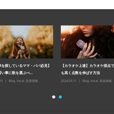
事を探しているママ・パパ必見】
【カラオケ上達】カラオケ採点
い事に歌を選ぶべ...
も高く点数を伸ばす方法
25
Blog
,
Vocal
,
音楽情報
2024.05.11
Blog
,
Vocal
,
音楽情報