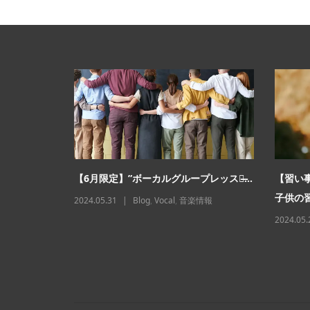
始めると起
【6月限定】”ボーカルグループレッスン̶...
【習い
子供の習
2024.05.31
Blog
,
Vocal
,
音楽情報
情報
2024.05.