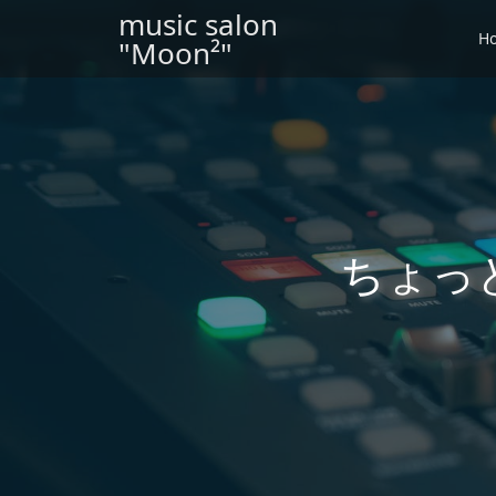
music salon
H
"Moon²"
ちょっ