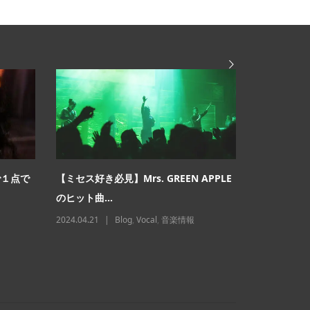
で１点で
【ミセス好き必見】Mrs. GREEN APPLE
「１年以上
のヒット曲...
ない」は嘘
2024.04.21
Blog
,
Vocal
,
音楽情報
2024.09.05