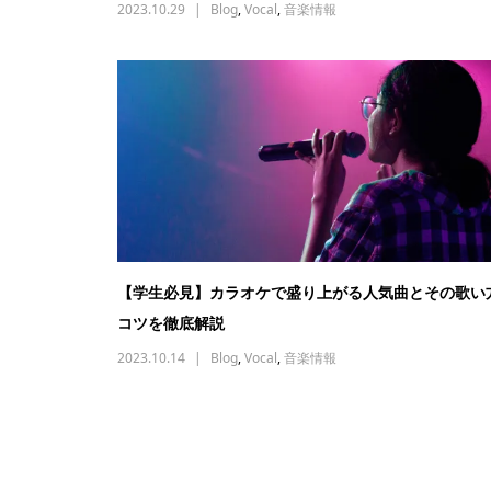
2023.10.29
Blog
,
Vocal
,
音楽情報
【学生必見】カラオケで盛り上がる人気曲とその歌い
コツを徹底解説
2023.10.14
Blog
,
Vocal
,
音楽情報