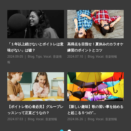
パ必
「１年以上続けないとボイトレは意
高得点を目指せ！夏休みのカラオケ
【
味がない」は嘘？
練習のポイントとコツ
スン̶
2024.09.05
Blog
,
Tips
,
Vocal
,
音楽情
2024.07.10
Blog
,
Vocal
,
音楽情報
20
報
【
【ボイトレ初心者必見】グループレ
【新しい趣味】歌の習い事を始める
点
ッスンって正直どうなの？
と起こる５つの”...
20
2024.07.03
Blog
,
Vocal
,
音楽情報
2024.06.26
Blog
,
Vocal
,
音楽情報