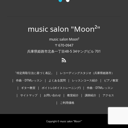
music salon "Moon²"
music salon Moon²
〒670-0947
兵庫県姫路市北条一丁目48-5 34ヤングビル 701
「特定商取引法に基づく表記」
レコーディングスタジオ（兵庫県姫路市）
作曲・DTMレッスン
よくある質問
レッスンコース紹介
ピアノ教室
ギター教室
ボイトレ(ボイストレーニング)
作曲・DTMレッスン
サイトマップ
お問い合わせ
教室紹介
講師紹介
アクセス
ご利用価格
Copyright © music salon "Moon²"