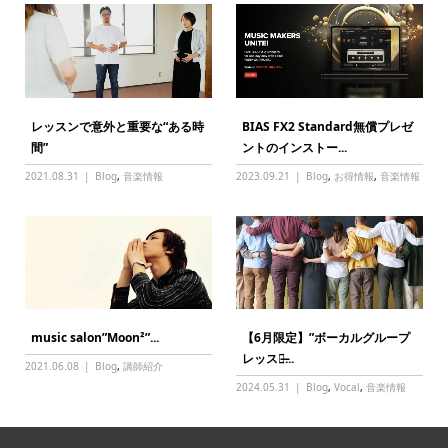
レッスンで意外と重要な“ある時
BIAS FX2 Standard無償プレゼ
間”
ントのインストー...
2021.08.31
Blog
,
音楽情報
2023.09.21
Blog
,
お得情報
,
音楽情報
music salon”Moon²”...
【6月限定】”ボーカルグループ
レッスン̶...
2021.06.08
Blog
,
講師紹介
2024.05.31
Blog
,
Vocal
,
音楽情報