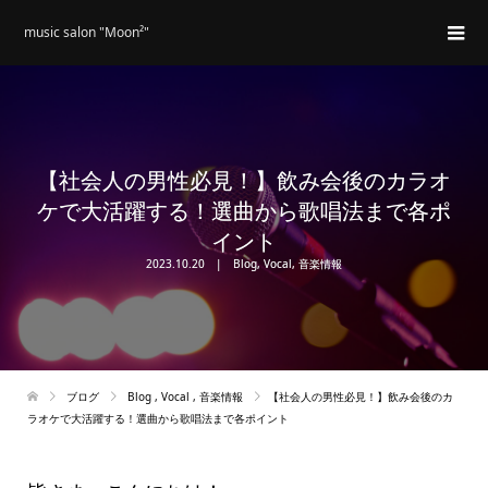
music salon "Moon²"
【社会人の男性必見！】飲み会後のカラオ
ケで大活躍する！選曲から歌唱法まで各ポ
イント
2023.10.20
Blog
,
Vocal
,
音楽情報
ブログ
Blog
,
Vocal
,
音楽情報
【社会人の男性必見！】飲み会後のカ
ラオケで大活躍する！選曲から歌唱法まで各ポイント