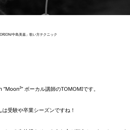
ORION/中島美嘉」歌い方テクニック
on “Moon²” ボーカル講師のTOMOMIです。
んは受験や卒業シーズンですね！