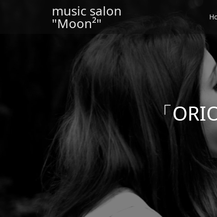
music salon
H
"Moon²"
「OR