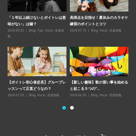
パ必
「１年以上続けないとボイトレは意
高得点を目指せ！夏休みのカラオケ
【
味がない」は嘘？
練習のポイントとコツ
スン̶
2024.09.05
Blog
,
Tips
,
Vocal
,
音楽情
2024.07.10
Blog
,
Vocal
,
音楽情報
20
報
【
【ボイトレ初心者必見】グループレ
【新しい趣味】歌の習い事を始める
点
ッスンって正直どうなの？
と起こる５つの”...
20
2024.07.03
Blog
,
Vocal
,
音楽情報
2024.06.26
Blog
,
Vocal
,
音楽情報