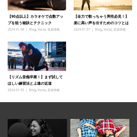
【90点以上】カラオケで点数アッ
【全力で歌っちゃう男性必見！】
プを狙う秘訣とテクニック
楽に高い声を出すためのコツとは
2024.01.08
Blog
,
Vocal
,
音楽情報
2024.01.07
Blog
,
Vocal
,
音楽情報
【リズム音痴卒業！】まず試して
ほしい練習法と上達の近道
2024.01.05
Blog
,
Vocal
,
音楽情報