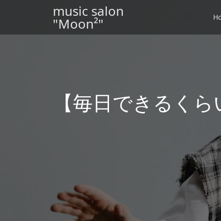
music salon
H
"Moon²"
【毎日できるくら