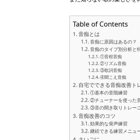
Table of Contents
音痴とは
音痴に原因はあるの？
音痴のタイプ別分析と
①音程音痴
②リズム音痴
③歌詞音痴
④聞こえ音痴
自宅でできる音痴改善ト
①基本の音階練習
②チューナーを使った
③音の聞き取りトレー
音痴改善のコツ
効果的な発声練習
継続できる練習メニュ
さいごに