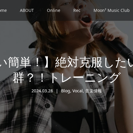
ome
ABOUT
Online
Rec
Moon² Music Club
い簡単！】絶対克服した
群？！トレーニング
2024.03.28
Blog
,
Vocal
,
音楽情報