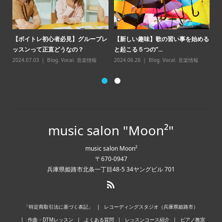
【
【ボイトレ初心者必見】グループレ
【新しい趣味】歌の習い事を始める
点
ッスンって正直どうなの？
と起こる５つの”...
20
2024.07.03
Blog
,
Vocal
,
音楽情報
2024.06.26
Blog
,
Vocal
,
音楽情報
music salon "Moon²"
music salon Moon²
〒670-0947
兵庫県姫路市北条一丁目48-5 34ヤングビル 701
「特定商取引法に基づく表記」
レコーディングスタジオ（兵庫県姫路市）
作曲・DTMレッスン
よくある質問
レッスンコース紹介
ピアノ教室