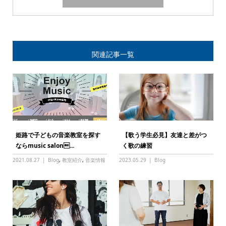
関連記事一覧
姫路で子どもの音楽教室を探す
【歌う学生必見】友達と差がつ
ならmusic salon...
く歌の練習
2021.08.27
Blog
,
教室紹介
,
音楽情報
2023.05.29
Blog