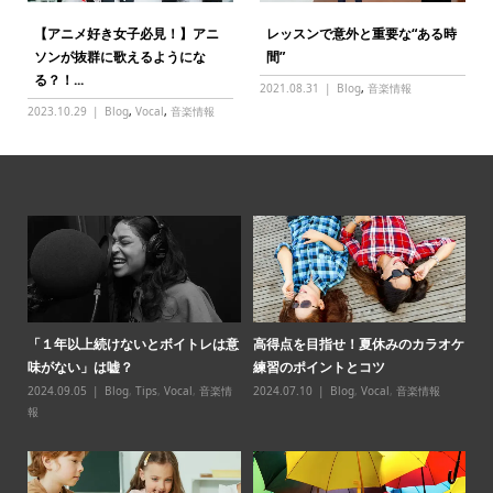
【アニメ好き女子必見！】アニ
レッスンで意外と重要な“ある時
ソンが抜群に歌えるようにな
間”
る？！...
2021.08.31
Blog
,
音楽情報
2023.10.29
Blog
,
Vocal
,
音楽情報
パ必
「１年以上続けないとボイトレは意
高得点を目指せ！夏休みのカラオケ
【
味がない」は嘘？
練習のポイントとコツ
スン̶
2024.09.05
Blog
,
Tips
,
Vocal
,
音楽情
2024.07.10
Blog
,
Vocal
,
音楽情報
20
報