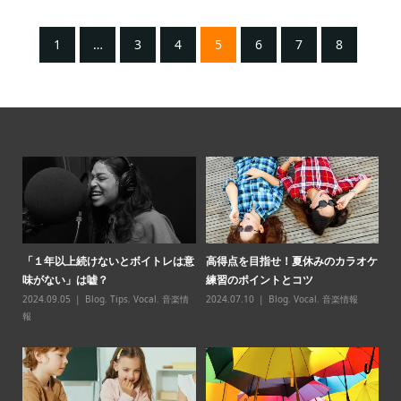
1
…
3
4
5
6
7
8
パ必
「１年以上続けないとボイトレは意
高得点を目指せ！夏休みのカラオケ
【
味がない」は嘘？
練習のポイントとコツ
スン̶
2024.09.05
Blog
,
Tips
,
Vocal
,
音楽情
2024.07.10
Blog
,
Vocal
,
音楽情報
20
報