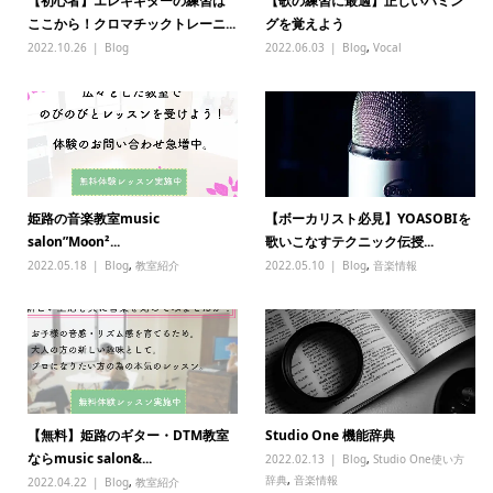
【初心者】エレキギターの練習は
【歌の練習に最適】正しいハミン
ここから！クロマチックトレーニ...
グを覚えよう
2022.10.26
Blog
2022.06.03
Blog
,
Vocal
姫路の音楽教室music
【ボーカリスト必見】YOASOBIを
salon”Moon²...
歌いこなすテクニック伝授...
2022.05.18
Blog
,
教室紹介
2022.05.10
Blog
,
音楽情報
【無料】姫路のギター・DTM教室
Studio One 機能辞典
ならmusic salon&...
2022.02.13
Blog
,
Studio One使い方
辞典
,
音楽情報
2022.04.22
Blog
,
教室紹介