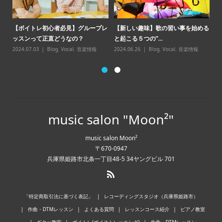
【
【ボイトレ初心者必見】グループレ
【新しい趣味】歌の習い事を始める
点
ッスンって正直どうなの？
と起こる５つの”...
20
2024.07.03
Blog
,
Vocal
,
音楽情報
2024.06.26
Blog
,
Vocal
,
音楽情報
music salon "Moon²"
music salon Moon²
〒670-0947
兵庫県姫路市北条一丁目48-5 34ヤングビル 701
「特定商取引法に基づく表記」
レコーディングスタジオ（兵庫県姫路市）
作曲・DTMレッスン
よくある質問
レッスンコース紹介
ピアノ教室
ギター教室
ボイトレ(ボイストレーニング)
作曲・DTMレッスン