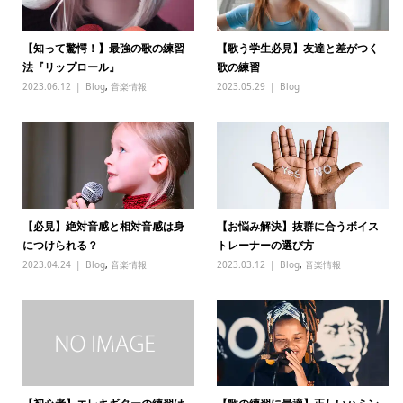
【知って驚愕！】最強の歌の練習
【歌う学生必見】友達と差がつく
法『リップロール』
歌の練習
2023.06.12
Blog
,
音楽情報
2023.05.29
Blog
【必見】絶対音感と相対音感は身
【お悩み解決】抜群に合うボイス
につけられる？
トレーナーの選び方
2023.04.24
Blog
,
音楽情報
2023.03.12
Blog
,
音楽情報