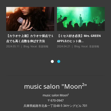
報
【カラオケ上達】カラオケ採点で１
【ミセス好き必見】Mrs. GREEN
める
【
点でも高く点数を伸ばす方法
APPLEのヒット曲...
ッ
2024.05.11
Blog
,
Vocal
,
音楽情報
2024.04.21
Blog
,
Vocal
,
音楽情報
20
music salon "Moon²"
music salon Moon²
〒670-0947
兵庫県姫路市北条一丁目48-5 34ヤングビル 701