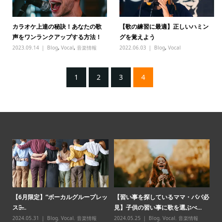
カラオケ上達の秘訣！あなたの歌
【歌の練習に最適】正しいハミン
声をワンランクアップする方法！
グを覚えよう
2023.09.14
Blog
,
Vocal
,
音楽情報
2022.06.03
Blog
,
Vocal
1
2
3
4
オケ
【6月限定】”ボーカルグループレッ
【習い事を探しているママ・パパ必
「
スン̶...
見】子供の習い事に歌を選ぶべ...
味
2024.05.31
Blog
,
Vocal
,
音楽情報
2024.05.25
Blog
,
Vocal
,
音楽情報
20