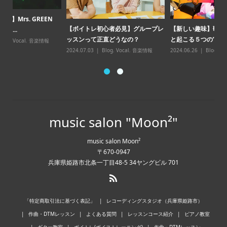
【
【ボイトレ初心者必見】グループレ
【新しい趣味】歌の習い事を始める
点
ッスンって正直どうなの？
と起こる５つの”...
20
2024.07.03
Blog
,
Vocal
,
音楽情報
2024.06.26
Blog
,
Vocal
,
音楽情報
music salon "Moon²"
music salon Moon²
〒670-0947
兵庫県姫路市北条一丁目48-5 34ヤングビル 701
「特定商取引法に基づく表記」
レコーディングスタジオ（兵庫県姫路市）
作曲・DTMレッスン
よくある質問
レッスンコース紹介
ピアノ教室
ギター教室
ボイトレ(ボイストレーニング)
作曲・DTMレッスン