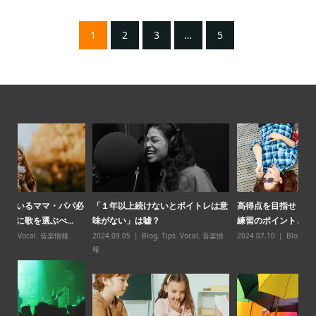
1
2
3
…
5
パ必
「１年以上続けないとボイトレは意
高得点を目指せ！夏休みのカラオケ
【
味がない」は嘘？
練習のポイントとコツ
スン̶
2024.09.05
Blog
,
Tips
,
Vocal
,
音楽情
2024.07.10
Blog
,
Vocal
,
音楽情報
20
報