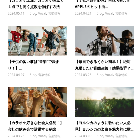
【カラオケ上達】カラオケ採点で
【ミセス好き必見】Mrs. GREEN
１点でも高く点数を伸ばす方法
APPLEのヒット曲...
2024.05.11
Blog
,
Vocal
,
音楽情報
2024.04.21
Blog
,
Vocal
,
音楽情報
【子供の習い事は”音楽”で決ま
【毎日できるくらい簡単！】絶対
り！】...
克服したい音痴改善！効果抜群？...
2024.04.07
Blog
,
音楽情報
2024.03.28
Blog
,
Vocal
,
音楽情報
【カラオケ好きな社会人必見！】
【ヨルシカのように歌いたい人必
会社の飲み会で活躍する秘訣！
見】ヨルシカの楽曲を魅力的に歌...
2024.03.23
Blog
,
Vocal
,
音楽情報
2024.03.09
Blog
,
Vocal
,
音楽情報