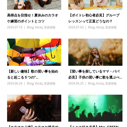
高得点を目指せ！夏休みのカラオ
【ボイトレ初心者必見】グループ
ケ練習のポイントとコツ
レッスンって正直どうなの？
2024.07.10
Blog
,
Vocal
,
音楽情報
2024.07.03
Blog
,
Vocal
,
音楽情報
【新しい趣味】歌の習い事を始め
【習い事を探しているママ・パパ
ると起こる５つの”...
必見】子供の習い事に歌を選ぶべ...
2024.06.26
Blog
,
Vocal
,
音楽情報
2024.05.25
Blog
,
Vocal
,
音楽情報