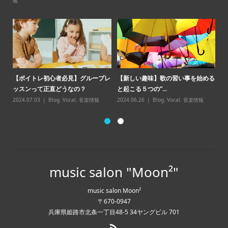
報
【カラオケ上達】カラオケ採点で１
【ミセス好き必見】Mrs. GREEN
める
【
点でも高く点数を伸ばす方法
APPLEのヒット曲...
ッ
2024.05.11
Blog
,
Vocal
,
音楽情報
2024.04.21
Blog
,
Vocal
,
音楽情報
20
music salon "Moon²"
music salon Moon²
〒670-0947
兵庫県姫路市北条一丁目48-5 34ヤングビル 701