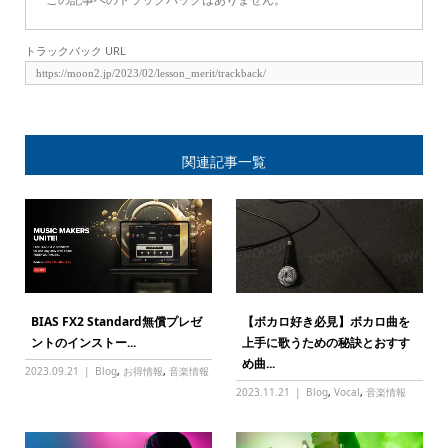
トラックバック URL
関連記事一覧
BIAS FX2 Standard無償プレゼ
【ボカロ好き必見】ボカロ曲を
ントのインストー...
上手に歌うための秘訣とおすす
め曲...
2023.09.21
Blog
,
お得情報
,
音楽情報
2023.11.21
Blog
,
Vocal
,
音楽情報