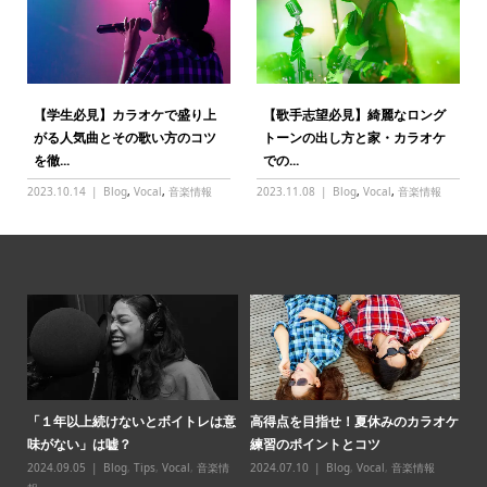
【学生必見】カラオケで盛り上
【歌手志望必見】綺麗なロング
がる人気曲とその歌い方のコツ
トーンの出し方と家・カラオケ
を徹...
での...
2023.10.14
Blog
,
Vocal
,
音楽情報
2023.11.08
Blog
,
Vocal
,
音楽情報
オケ
【6月限定】”ボーカルグループレッ
【習い事を探しているママ・パパ必
「
スン̶...
見】子供の習い事に歌を選ぶべ...
味
2024.05.31
Blog
,
Vocal
,
音楽情報
2024.05.25
Blog
,
Vocal
,
音楽情報
20