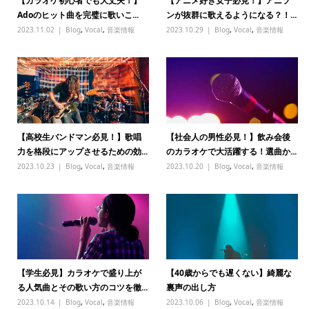
【カラオケ初心者でも大丈夫！】
【アニメ好き女子必見！】アニソ
Adoのヒット曲を完璧に歌いこ...
ンが抜群に歌えるようになる？！...
2023.11.02
Blog
,
Vocal
,
音楽情報
2023.10.29
Blog
,
Vocal
,
音楽情報
【高校生バンドマン必見！】歌唱
【社会人の男性必見！】飲み会後
力を格段にアップさせるための効...
のカラオケで大活躍する！選曲か...
2023.10.23
Blog
,
Vocal
,
音楽情報
2023.10.20
Blog
,
Vocal
,
音楽情報
【学生必見】カラオケで盛り上が
【40歳からでも遅くない】綺麗な
る人気曲とその歌い方のコツを徹...
裏声の出し方
2023.10.14
Blog
,
Vocal
,
音楽情報
2023.10.06
Blog
,
Vocal
,
音楽情報