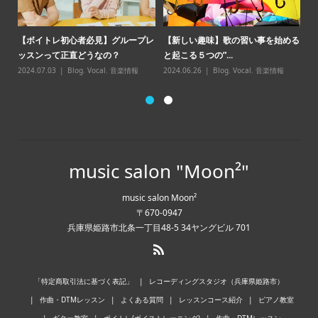
【
【ボイトレ初心者必見】グループレ
【新しい趣味】歌の習い事を始める
点
ッスンって正直どうなの？
と起こる５つの”...
20
2024.07.03
Blog
,
Vocal
,
音楽情報
2024.06.26
Blog
,
Vocal
,
音楽情報
music salon "Moon²"
music salon Moon²
〒670-0947
兵庫県姫路市北条一丁目48-5 34ヤングビル 701
「特定商取引法に基づく表記」
レコーディングスタジオ（兵庫県姫路市）
作曲・DTMレッスン
よくある質問
レッスンコース紹介
ピアノ教室
ギター教室
ボイトレ(ボイストレーニング)
作曲・DTMレッスン