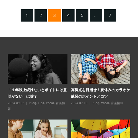
1
2
3
4
5
…
7
パ必
「１年以上続けないとボイトレは意
高得点を目指せ！夏休みのカラオケ
【
味がない」は嘘？
練習のポイントとコツ
スン̶
2024.09.05
Blog
,
Tips
,
Vocal
,
音楽情
2024.07.10
Blog
,
Vocal
,
音楽情報
20
報