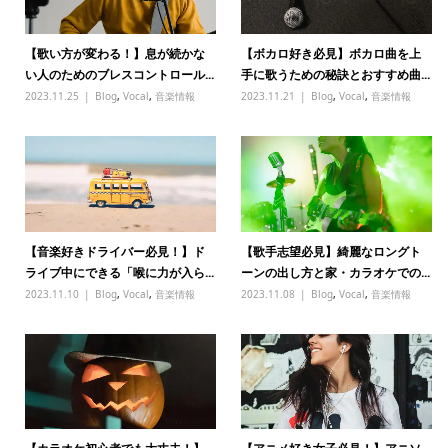
【歌い方が変わる！】息が続かな
【ボカロ好き必見】ボカロ曲を上
い人のためのブレスコントロール...
手に歌うための秘訣とおすすめ曲...
2023.11.25
Blog
,
Vocal
,
音楽情報
2023.11.21
Blog
,
Vocal
,
音楽情報
【音楽好きドライバー必見！】ド
【歌手志望必見】綺麗なロングト
ライブ中にできる「喉に力が入ら...
ーンの出し方と家・カラオケでの...
2023.11.10
Blog
,
Vocal
,
音楽情報
2023.11.08
Blog
,
Vocal
,
音楽情報