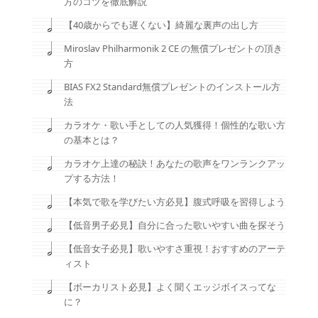
方のコツを徹底解説
【40歳からでも遅くない】綺麗な裏声の出し方
Miroslav Philharmonik 2 CE の無償プレゼントの頂き
方
BIAS FX2 Standard無償プレゼントのインストール方
法
カラオケ・歌い手としての人気獲得！個性的な歌い方
の基本とは？
カラオケ上達の秘訣！あなたの歌声をワンランクアッ
プする方法！
【本気で歌を学びたい方必見】腹式呼吸を習得しよう
【低音男子必見】自分に合った歌いやすい曲を探そう
【低音女子必見】歌いやすさ重視！おすすめのアーテ
ィスト
【ボーカリスト必見】よく聞くエッジボイスってな
に？