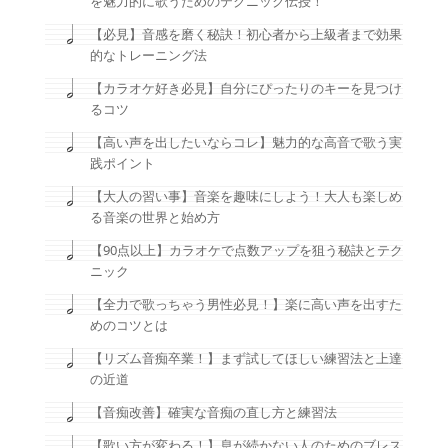
を魅力的に歌うためのテクニック伝授！
【必見】音感を磨く秘訣！初心者から上級者まで効果
的なトレーニング法
【カラオケ好き必見】自分にぴったりのキーを見つけ
るコツ
【高い声を出したいならコレ】魅力的な高音で歌う実
践ポイント
【大人の習い事】音楽を趣味にしよう！大人も楽しめ
る音楽の世界と始め方
【90点以上】カラオケで点数アップを狙う秘訣とテク
ニック
【全力で歌っちゃう男性必見！】楽に高い声を出すた
めのコツとは
【リズム音痴卒業！】まず試してほしい練習法と上達
の近道
【音痴改善】確実な音痴の直し方と練習法
【歌い方が変わる！】息が続かない人のためのブレス