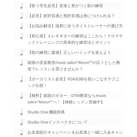
【歌う学生必見】友達と差がつく歌の練習
【必見】絶対音感と相対音感は身につけられる？
【お悩み解決】抜群に合うボイストレーナーの選び方
【初心者】エレキギターの練習はここから！クロマチ
ックトレーニングの具体的な練習法とポイント
【歌の練習に最適】正しいハミングを覚えよう
姫路の音楽教室music salon"Moon²"の広々とした教
室でレッスンを受けませんか？
【ボーカリスト必見】YOASOBIを歌いこなすテクニ
ック伝授！
【無料】姫路のギター・DTM教室ならmusic
salon"Moon²"へ！【体験レッスン実施中】
Studio One 機能辞典
Studio Oneインスペクタについて
お友達紹介キャンペーン＆お友達と一緒に入会キャン