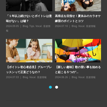
パ必
「１年以上続けないとボイトレは意
高得点を目指せ！夏休みのカラオケ
【
味がない」は嘘？
練習のポイントとコツ
スン̶
2024.09.05
Blog
,
Tips
,
Vocal
,
音楽情
2024.07.10
Blog
,
Vocal
,
音楽情報
20
報
【
【ボイトレ初心者必見】グループレ
【新しい趣味】歌の習い事を始める
点
ッスンって正直どうなの？
と起こる５つの”...
20
2024.07.03
Blog
,
Vocal
,
音楽情報
2024.06.26
Blog
,
Vocal
,
音楽情報