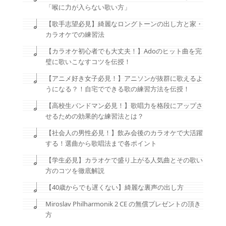
「喉に力が入らない歌い方」
【歌手志望必見】綺麗なロングトーンの出し方と家・
カラオケでの練習法
【カラオケ初心者でも大丈夫！】Adoのヒット曲を完
璧に歌いこなすコツを伝授！
【アニメ好き女子必見！】アニソンが抜群に歌えるよ
うになる？！自宅でできる歌の練習方法を伝授！
【高校生バンドマン必見！】歌唱力を格段にアップさ
せるための効果的な練習法とは？
【社会人の男性必見！】飲み会後のカラオケで大活躍
する！選曲から歌唱法まで各ポイント
【学生必見】カラオケで盛り上がる人気曲とその歌い
方のコツを徹底解説
【40歳からでも遅くない】綺麗な裏声の出し方
Miroslav Philharmonik 2 CE の無償プレゼントの頂き
方