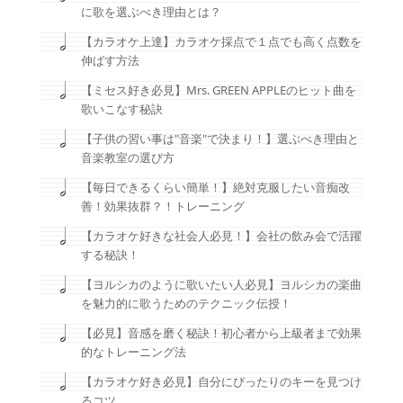
に歌を選ぶべき理由とは？
【カラオケ上達】カラオケ採点で１点でも高く点数を
伸ばす方法
【ミセス好き必見】Mrs. GREEN APPLEのヒット曲を
歌いこなす秘訣
【子供の習い事は"音楽"で決まり！】選ぶべき理由と
音楽教室の選び方
【毎日できるくらい簡単！】絶対克服したい音痴改
善！効果抜群？！トレーニング
【カラオケ好きな社会人必見！】会社の飲み会で活躍
する秘訣！
【ヨルシカのように歌いたい人必見】ヨルシカの楽曲
を魅力的に歌うためのテクニック伝授！
【必見】音感を磨く秘訣！初心者から上級者まで効果
的なトレーニング法
【カラオケ好き必見】自分にぴったりのキーを見つけ
るコツ