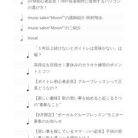
DTM初心者必見！<br>音楽制作に使用するパソコン
の選び方！
music salon"Moon²"の講師紹介-田村翔太-
music salon"Moon²"のご紹介
Vocal
「１年以上続けないとボイトレは意味がない」は
嘘？
高得点を目指せ！夏休みのカラオケ練習のポイン
トとコツ
【ボイトレ初心者必見】グループレッスンって正
直どうなの？
【新しい趣味】歌の習い事を始めると起こる５つ
の"素敵なこと"
【6月限定】"ボーカルグループレッスン"モニター
募集のお知らせ
【習い事を探しているママ・パパ必見】子供の習
い事に歌を選ぶべき理由とは？