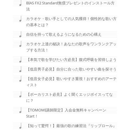
BIAS FX2 Standard無償プレゼントのインストール方
法
カラオケ・歌い手としての人気獲得！個性的な歌い方
の基本とは？
自信を持って歌えるようになるための心構え
カラオケ上達の秘訣！あなたの歌声をワンランクアッ
プする方法！
【本気で歌を学びたい方必見】腹式呼吸を習得しよう
【低音男子必見】自分に合った歌いやすい曲を探そう
【低音女子必見】歌いやすさ重視！おすすめのアーテ
ィスト
【ボーカリスト必見】よく聞くエッジボイスってな
に？
【TOMOMI講師限定】入会金無料キャンペーン
Start！
【知って驚愕！】最強の歌の練習法『リップロール』