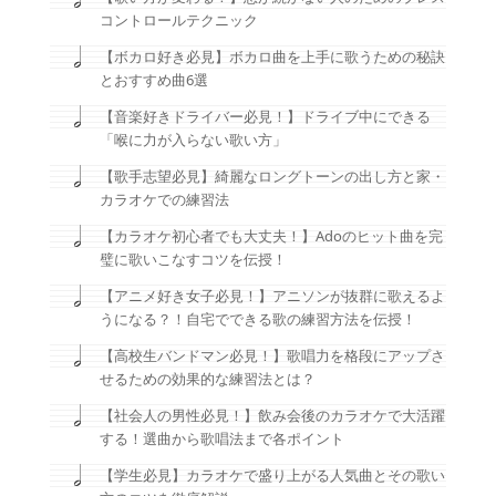
コントロールテクニック
【ボカロ好き必見】ボカロ曲を上手に歌うための秘訣
とおすすめ曲6選
【音楽好きドライバー必見！】ドライブ中にできる
「喉に力が入らない歌い方」
【歌手志望必見】綺麗なロングトーンの出し方と家・
カラオケでの練習法
【カラオケ初心者でも大丈夫！】Adoのヒット曲を完
璧に歌いこなすコツを伝授！
【アニメ好き女子必見！】アニソンが抜群に歌えるよ
うになる？！自宅でできる歌の練習方法を伝授！
【高校生バンドマン必見！】歌唱力を格段にアップさ
せるための効果的な練習法とは？
【社会人の男性必見！】飲み会後のカラオケで大活躍
する！選曲から歌唱法まで各ポイント
【学生必見】カラオケで盛り上がる人気曲とその歌い