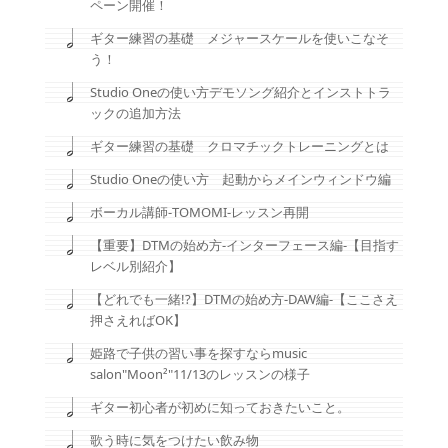
ペーン開催！
ギター練習の基礎 メジャースケールを使いこなそ
う！
Studio Oneの使い方デモソング紹介とインストトラ
ックの追加方法
ギター練習の基礎 クロマチックトレーニングとは
Studio Oneの使い方 起動からメインウィンドウ編
ボーカル講師-TOMOMI-レッスン再開
【重要】DTMの始め方-インターフェース編-【目指す
レベル別紹介】
【どれでも一緒!?】DTMの始め方-DAW編-【ここさえ
押さえればOK】
姫路で子供の習い事を探すならmusic
salon"Moon²"11/13のレッスンの様子
ギター初心者が初めに知っておきたいこと。
歌う時に気をつけたい飲み物