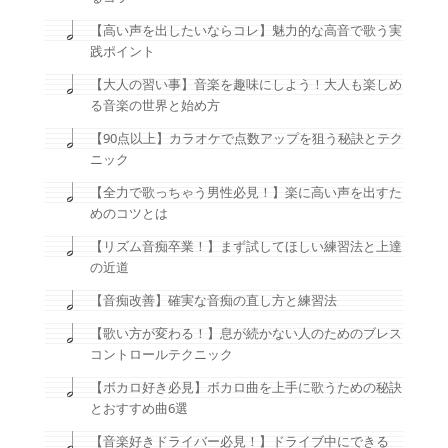
【高い声を出したいならコレ】魅力的な高音で歌う実
践ポイント
【大人の習い事】音楽を趣味にしよう！大人も楽しめ
る音楽の世界と始め方
【90点以上】カラオケで点数アップを狙う秘訣とテク
ニック
【全力で歌っちゃう男性必見！】楽に高い声を出すた
めのコツとは
【リズム音痴卒業！】まず試してほしい練習法と上達
の近道
【音痴改善】確実な音痴の直し方と練習法
【歌い方が変わる！】息が続かない人のためのブレス
コントロールテクニック
【ボカロ好き必見】ボカロ曲を上手に歌うための秘訣
とおすすめ曲6選
【音楽好きドライバー必見！】ドライブ中にできる