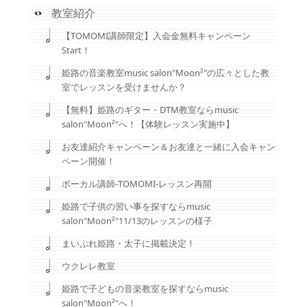
教室紹介
【TOMOMI講師限定】入会金無料キャンペーン
Start！
姫路の音楽教室music salon"Moon²"の広々とした教
室でレッスンを受けませんか？
【無料】姫路のギター・DTM教室ならmusic
salon"Moon²"へ！【体験レッスン実施中】
お友達紹介キャンペーン＆お友達と一緒に入会キャン
ペーン開催！
ボーカル講師-TOMOMI-レッスン再開
姫路で子供の習い事を探すならmusic
salon"Moon²"11/13のレッスンの様子
まいぷれ姫路・太子に掲載決定！
ウクレレ教室
姫路で子どもの音楽教室を探すならmusic
salon"Moon²"へ！