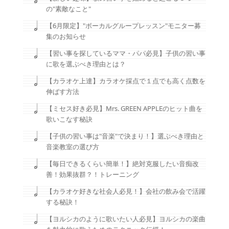
の"素敵なこと"
【6月限定】"ボーカルグループレッスン"モニター募
集のお知らせ
【習い事を探しているママ・パパ必見】子供の習い事
に歌を選ぶべき理由とは？
【カラオケ上達】カラオケ採点で１点でも高く点数を
伸ばす方法
【ミセス好き必見】Mrs. GREEN APPLEのヒット曲を
歌いこなす秘訣
【子供の習い事は"音楽"で決まり！】選ぶべき理由と
音楽教室の選び方
【毎日できるくらい簡単！】絶対克服したい音痴改
善！効果抜群？！トレーニング
【カラオケ好きな社会人必見！】会社の飲み会で活躍
する秘訣！
【ヨルシカのように歌いたい人必見】ヨルシカの楽曲