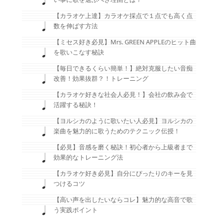
【カラオケ上達】カラオケ採点で１点でも高く点
数を伸ばす方法
【ミセス好き必見】Mrs. GREEN APPLEのヒット曲
を歌いこなす秘訣
【毎日できるくらい簡単！】絶対克服したい音痴
改善！効果抜群？！トレーニング
【カラオケ好きな社会人必見！】会社の飲み会で
活躍する秘訣！
【ヨルシカのように歌いたい人必見】ヨルシカの
楽曲を魅力的に歌うためのテクニック伝授！
【必見】音感を磨く秘訣！初心者から上級者まで
効果的なトレーニング法
【カラオケ好き必見】自分にぴったりのキーを見
つけるコツ
【高い声を出したいならコレ】魅力的な高音で歌
う実践ポイント