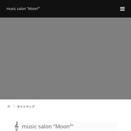
music salon "Moon²"
サイトマップ
music salon "Moon²"