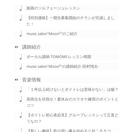
姫路のソルフェージュレッスン
【特別価格】一期生募集開始のチラシが完成しまし
た！
music salon"Moon²"のご紹介
講師紹介
ボーカル講師-TOMOMI-レッスン再開
music salon"Moon²"の講師紹介-田村翔太-
音楽情報
「１年以上続けないとボイトレは意味がない」は嘘？
高得点を目指せ！夏休みのカラオケ練習のポイントと
コツ
【ボイトレ初心者必見】グループレッスンって正直ど
うなの？
【新しい趣味】歌の習い事を始めると起こる５つ