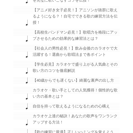
を完璧に歌いこなすコツを伝授！
【アニメ好き女子必見！】アニソンが抜群に歌え
るようになる？！自宅でできる歌の練習方法を伝
授！
【高校生バンドマン必見！】歌唱力を格段にアッ
プさせるための効果的な練習法とは？
【社会人の男性必見！】飲み会後のカラオケで大
活躍する！選曲から歌唱法まで各ポイント
【学生必見】カラオケで盛り上がる人気曲とその
歌い方のコツを徹底解説
【40歳からでも遅くない】綺麗な裏声の出し方
カラオケ・歌い手としての人気獲得！個性的な歌
い方の基本とは？
自信を持って歌えるようになるための心構え
カラオケ上達の秘訣！あなたの歌声をワンランク
アップする方法！
【歌の練習に最適】正しいハミングを覚えよう