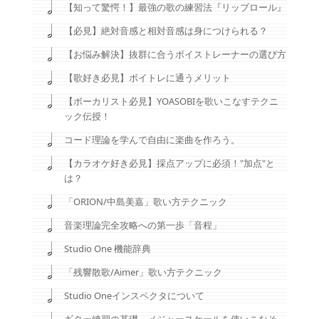
【知って驚愕！】最強の歌の練習法『リップロール』
【必見】絶対音感と相対音感は身につけられる？
【お悩み解決】抜群に合うボイストレーナーの選び方
【歌好き必見】ボイトレに通うメリット
【ボーカリスト必見】YOASOBIを歌いこなすテクニ
ック伝授！
コード理論を学んで自由に楽曲を作ろう。
【カラオケ好き必見】採点アップに必須！"加点"と
は？
「ORION/中島美嘉」歌い方テクニック
音楽理論完全攻略への第一歩「音程」
Studio One 機能辞典
「残響散歌/Aimer」歌い方テクニック
Studio Oneインスペクタについて