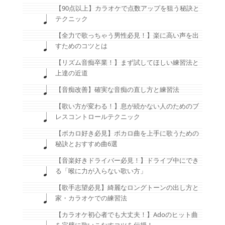
【90点以上】カラオケで点数アップを狙う秘訣と
テクニック
【全力で歌っちゃう男性必見！】楽に高い声を出
すためのコツとは
【リズム音痴卒業！】まず試してほしい練習法と
上達の近道
【音痴改善】確実な音痴の直し方と練習法
【歌い方が変わる！】息が続かない人のためのブ
レスコントロールテクニック
【ボカロ好き必見】ボカロ曲を上手に歌うための
秘訣とおすすめ曲6選
【音楽好きドライバー必見！】ドライブ中にでき
る「喉に力が入らない歌い方」
【歌手志望必見】綺麗なロングトーンの出し方と
家・カラオケでの練習法
【カラオケ初心者でも大丈夫！】Adoのヒット曲